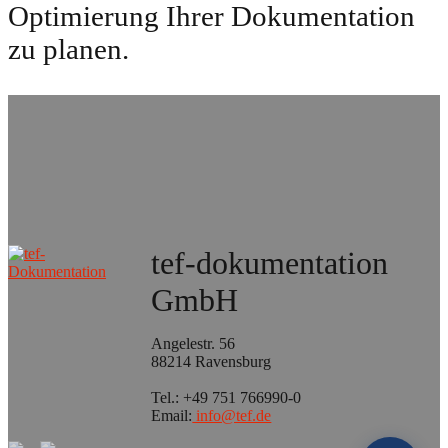
Optimierung Ihrer Dokumentation
zu planen.
tef-dokumentation
GmbH
Angelestr. 56
88214 Ravensburg
Tel.: +49 751 766990-0
Email:
info@tef.de