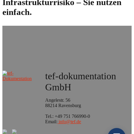
Infrastrukturrisiko – Sie nutzen
einfach.
tef-dokumentation
GmbH
Angelestr. 56
88214 Ravensburg
Tel.: +49 751 766990-0
Email:
info@tef.de