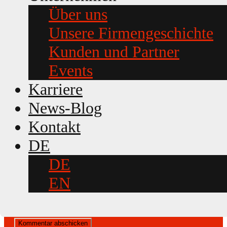
Über uns
Unsere Firmengeschichte
Schreibe einen Kommentar
Kunden und Partner
Deine E-Mail-Adresse wird nicht veröffentlicht.
Erforderliche
Felder sind mit
*
markiert
Events
Kommentar
*
Karriere
News-Blog
Kontakt
DE
DE
Name
*
EN
E-Mail-Adresse
*
Website